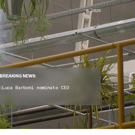
6
8
© 2026
7
9
Deposito Relazione Semestrale al
8
0
30 giugno 2026
Risultati 1H 2026
9
1
Deposito Verbale Assemblea
BREAKING NEWS:
Ordinaria dei Soci del…
Luca Barboni nominato CEO
0
2
1
3