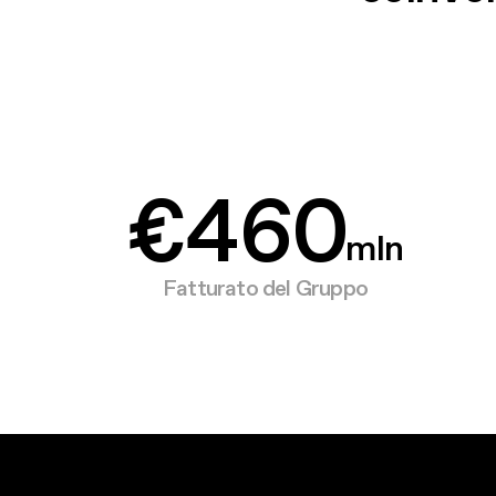
2
4
8
3
5
9
€
4
6
0
mln
Fatturato del Gruppo