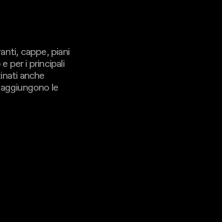
nti, cappe, piani
 per i principali
inati anche
i aggiungono le