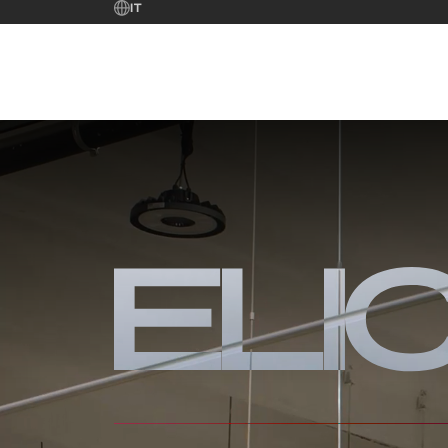
9
1
5
IT
0
2
6
Il Gruppo
Sostenibilità
1
3
7
Chi siamo
La nostra storia
Brands
2
4
8
Fondazione Ermanno Caso
3
5
9
4
6
0