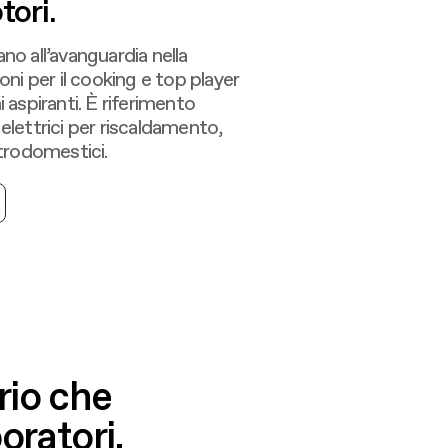
7
9
tori.
iano all’avanguardia nella
8
0
oni per il cooking e top player
 aspiranti. È riferimento
elettrici per riscaldamento,
9
1
ttrodomestici.
0
2
1
3
2
4
rio che
oratori,