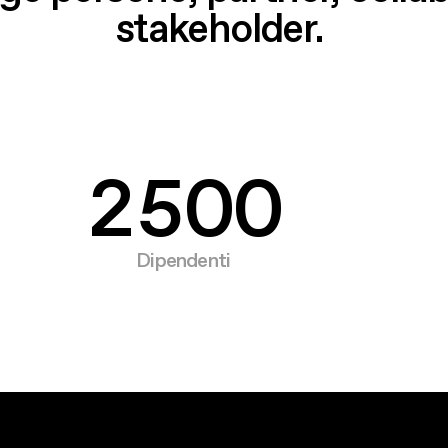
0
3
8
8
stakeholder.
1
4
9
9
2
5
0
0
Dipendenti