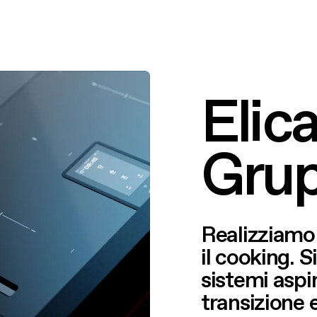
9
2
7
7
0
3
8
8
Elica.
1
4
9
9
Grup
2
5
0
0
Realizziamo 
3
6
1
1
il cooking. S
sistemi aspi
transizione 