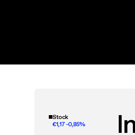
I
Stock
€1,17 -0,85%