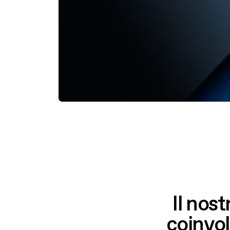
6
8
2
7
9
3
8
0
4
9
1
5
0
2
6
1
3
7
Il nos
coinvol