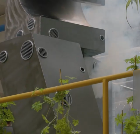
3
6
1
1
4
7
2
2
5
8
3
3
6
9
4
4
7
0
5
5
8
1
6
6