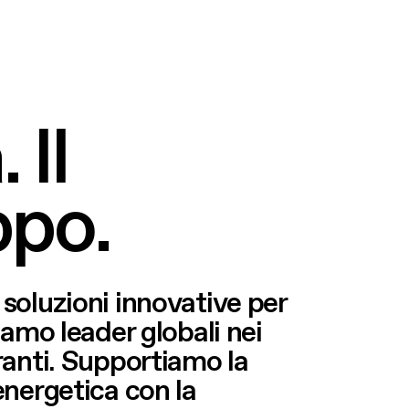
2
4
3
5
 Il
4
6
po.
5
7
soluzioni innovative per
6
8
iamo leader globali nei
ranti. Supportiamo la
energetica con la