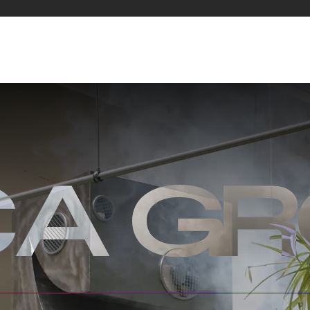
7
0
5
5
8
1
6
6
Governance
Investor
Media
9
2
7
7
Sistema di Governance
Perché Investire in Elica
Assemblea degli Azionisti
Highlights Finanziari
Voto Maggiorato
Informazioni sul Titolo
0
3
8
8
li
Etica
Comunicati Stampa Finanziari
Sistema di Controllo
Relazioni e Presentazioni Finanziarie
Internal Dealing
Calendario Finanziario
1
4
9
9
Documenti Societari
Investor Kit
Contatti Governance
Contatti Investor Relations
2
5
0
0