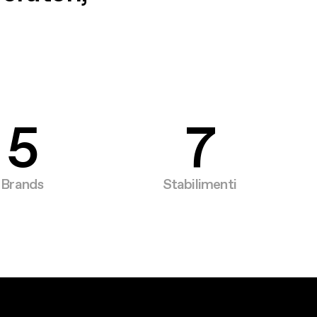
3
5
4
6
5
7
Brands
Stabilimenti