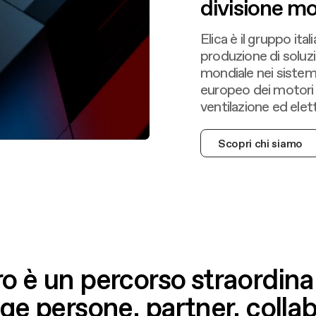
4
7
2
2
divisione mo
Elica è il gruppo ital
5
8
3
3
produzione di soluzi
mondiale nei sistemi
europeo dei motori 
6
9
4
4
ventilazione ed ele
Scopri chi siamo
7
0
5
5
8
1
6
6
9
2
7
7
tro è un percorso straordina
ge persone, partner, collab