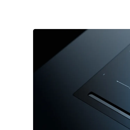
1
3
7
2
4
8
3
5
9
4
6
0
5
7
1