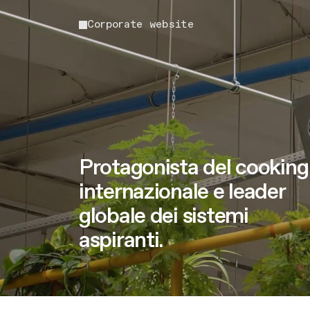
5
7
1
Corporate website
6
8
2
7
9
3
8
0
4
Protagonista del cooking
internazionale e leader
globale dei sistemi
9
1
5
aspiranti.
0
2
6