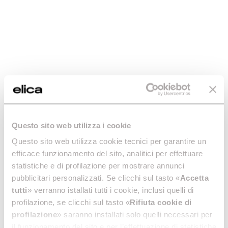
o
m
e
s
t
i
c
i
,
p
Questo sito web utilizza i cookie
e
r
Questo sito web utilizza cookie tecnici per garantire un
l
a
efficace funzionamento del sito, analitici per effettuare
statistiche e di profilazione per mostrare annunci
v
pubblicitari personalizzati. Se clicchi sul tasto «
Accetta
e
tutti
» verranno istallati tutti i cookie, inclusi quelli di
profilazione, se clicchi sul tasto «
Rifiuta cookie di
n
profilazione
» saranno installati solo quelli necessari per
il funzionamento del sito e per l’effettuazione di statistiche