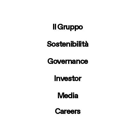
m
o
Il Gruppo
t
o
Sostenibilità
r
i
p
Governance
e
r
Investor
e
l
e
Media
t
t
Careers
r
o
d