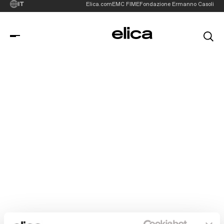
IT
Elica.com
EMC FIME
Fondazione Ermanno Casoli
Risultati
Cerca
Cerca
Pagine
Media
Documenti