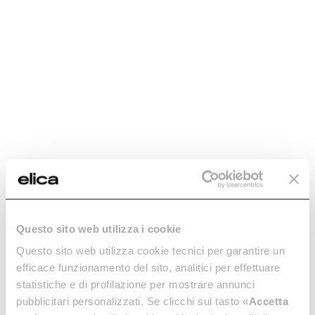
e
PDF
Elica By-
n
Laws April
29 2025 with
Evidence
t
s
Modification
Document PDF
Other documents
All
Document and format
The Group
Notice of termination of the
Questo sito web utilizza i cookie
Shareholders' Agreement due to the
2025
Sustainability
expiry of the term fan-tip (italian
Questo sito web utilizza cookie tecnici per garantire un
version)
efficace funzionamento del sito, analitici per effettuare
Governance
statistiche e di profilazione per mostrare annunci
Document PDF
pubblicitari personalizzati. Se clicchi sul tasto «
Accetta