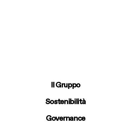
garantire
continuità
gestionale e, al
tempo stesso,
imprimere una
nuova
accelerazione ai
processi
decisionali.
***
Giulio Cocci
dichiara:
“Cinque
Il Gruppo
anni intensi e
ricchi di
soddisfazioni.
Sostenibilità
Abbiamo avviato
un percorso di
trasformazione
Governance
fondamentale per
Elica,